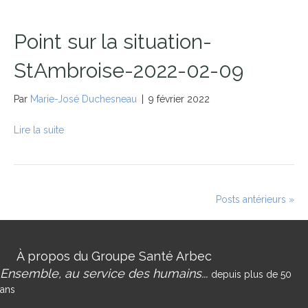
Point sur la situation-
StAmbroise-2022-02-09
Par
Marie-José Duchesneau
|
9 février 2022
Lire la suite
Posts antérieurs »
À propos du Groupe Santé Arbec
Ensemble, au service des humains...
depuis plus de 50
ans