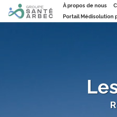
À propos de nous
C
Portail Médisolutio
Les
R