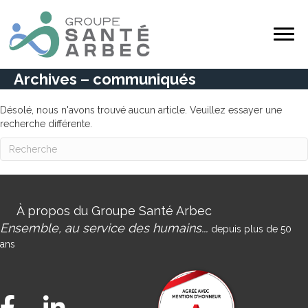
Archives – communiqués
Désolé, nous n'avons trouvé aucun article. Veuillez essayer une
recherche différente.
À propos du Groupe Santé Arbec
Ensemble, au service des humains...
depuis plus de 50
ans
Facebook Groupe Santé Arbec
LinkedIn Groupe Santé Arbec